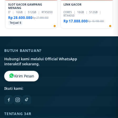
SLOT GACOR GAMPANG
LINK GACOR
MENANG
I7
|
16GB
|
512GB
|
RTX5050
CORE5
|
16GB
|
512GB
|
RTX4050
Rp 28.600.080
Rp 27.999.000
Rp 17.888.000
Rp 18.499.000
Terjual 6
BUTUH BANTUAN?
Hubungi kami melalui Official WhatsApp
interaktif sekarang.
Kirim Pesan
Ikuti kami:
TENTANG 34R