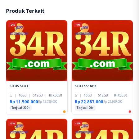
hasil permainan pada dasarnya bergantung
pada sistem dan keberuntungan, sehingga tidak
Produk Terkait
ada jaminan pasti menang dalam setiap putaran.
-2%
-1%
SITUS SLOT
SLOT777 APK
I5
|
16GB
|
512GB
|
RTX3050
I7
|
16GB
|
512GB
|
RTX5050
Rp 11.500.000
Rp 22.887.000
Rp 12.799.000
Rp 21.999.000
Terjual 200+
Terjual 20+
-1%
-1%