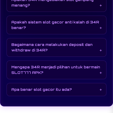
username dan password, lalu akses berbagai
menang?
permainan slot gacor yang tersedia. Proses
login cepat dan didukung sistem yang responsif
34R menyediakan berbagai pilihan slot gacor
untuk kenyamanan pengguna.
yang dikenal memiliki alur permainan lebih aktif.
Apakah sistem slot gacor anti kalah di 34R
Meskipun tidak ada jaminan kemenangan,
benar?
banyak pemain menganggap slot gampang
menang karena performa permainan yang
Istilah slot gacor anti kalah di 34R lebih
stabil dan fitur yang mendukung pengalaman
mengarah pada pengalaman bermain yang
bermain.
Bagaimana cara melakukan deposit dan
stabil dan minim gangguan. Sistem dirancang
withdraw di 34R?
agar performa tetap konsisten, namun hasil
permainan tetap bergantung pada mekanisme
Deposit dan withdraw dapat dilakukan melalui
acak dari setiap game slot.
berbagai metode pembayaran
yang tersedia
Mengapa 34R menjadi pilihan untuk bermain
dengan proses cepat, didukung sistem stabil
SLOT777 APK?
dan pelayanan 24 jam.
34R dipilih karena menawarkan akses
SLOT777 APK login yang cepat, pilihan slot
Apa benar slot gacor itu ada?
gacor lengkap, serta sistem yang stabil.
Kombinasi ini memberikan pengalaman bermain
Istilah
slot gacor
sering digunakan untuk
slot online yang lebih nyaman, efisien, dan
menggambarkan permainan dengan peluang
sesuai kebutuhan pemain modern.
kemenangan yang terasa lebih tinggi. Namun,