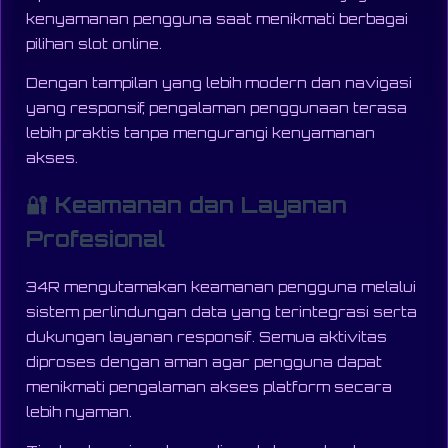
kenyamanan pengguna saat menikmati berbagai
pilihan slot online.
Dengan tampilan yang lebih modern dan navigasi
yang responsif, pengalaman penggunaan terasa
lebih praktis tanpa mengurangi kenyamanan
akses.
🔐 Keamanan dan Layanan
Profesional
34R mengutamakan keamanan pengguna melalui
sistem perlindungan data yang terintegrasi serta
dukungan layanan responsif. Semua aktivitas
diproses dengan aman agar pengguna dapat
menikmati pengalaman akses platform secara
lebih nyaman.