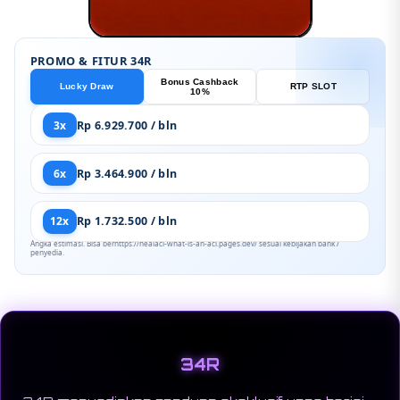
PROMO & FITUR 34R
Bonus Cashback
Lucky Draw
RTP SLOT
10%
3x
Rp 6.929.700 / bln
6x
Rp 3.464.900 / bln
12x
Rp 1.732.500 / bln
Angka estimasi. Bisa berhttps://healacl-what-is-an-acl.pages.dev/ sesuai kebijakan bank /
penyedia.
34R