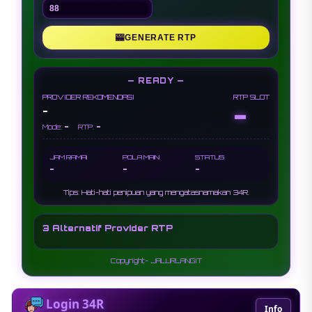
🎰
GENERATE RTP
— READY —
PROVIDER REKOMENDASI
RTP SLOT
-
-
-
-
Mode:
RTP:
JAM RAMAI
POLA MAIN
STATUS
-
-
-
Tips: Hati-hati penipuan yang mengatasnamakan 34R.
3 Alternatif Provider RTP
Copyright- JALURLANGIT
Login 34R
Info