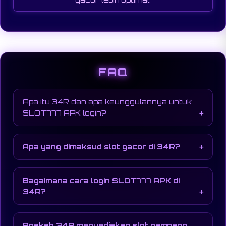
FAQ
Apa itu 34R dan apa keunggulannya untuk
SLOT777 APK login?
34R adalah platform slot online yang
menyediakan akses SLOT777 APK login dengan
Apa yang dimaksud slot gacor di 34R?
sistem stabil dan slot gacor anti kalah.
Keunggulannya terletak pada performa cepat,
Slot gacor di 34R merujuk pada permainan
navigasi mudah, serta pengalaman bermain slot
SLOT777 APK yang memiliki performa
Bagaimana cara login SLOT777 APK di
yang lebih nyaman dan konsisten.
permainan aktif dan peluang menang lebih
34R?
sering dalam kondisi tertentu. Banyak pemain
mencari slot gacor karena dianggap
Ya,
Untuk SLOT777 APK login di 34R, pengguna
memberikan peluang slot gampang menang
cukup masuk ke halaman utama, masukkan
yang lebih optimal.
Apakah 34R menyediakan slot gampang