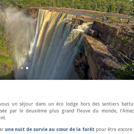
-vous un séjour dans un éco lodge hors des sentiers battu
ersée par le deuxième plus grand fleuve du monde, l’Amaz
nt.
par
une nuit de survie au cœur de la forêt
pour être encore 