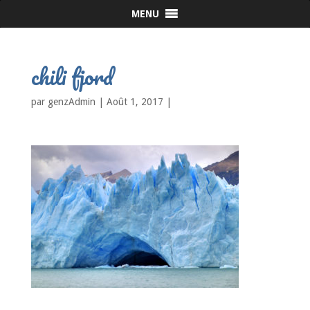
MENU
chili fjord
par
genzAdmin
|
Août 1, 2017
|