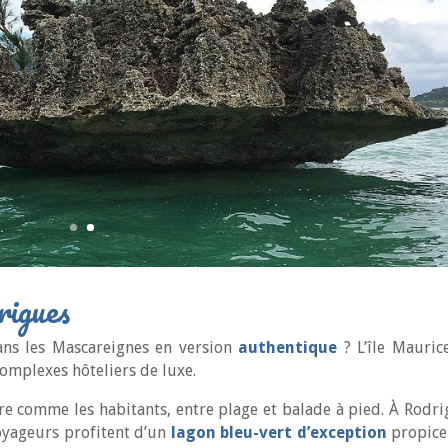
rigues
ans les Mascareignes en version
authentique
? L’île Mauric
omplexes hôteliers de luxe.
vre comme les habitants, entre plage et balade à pied. À Rodr
 voyageurs profitent d’un
lagon bleu-vert d’exception
propice