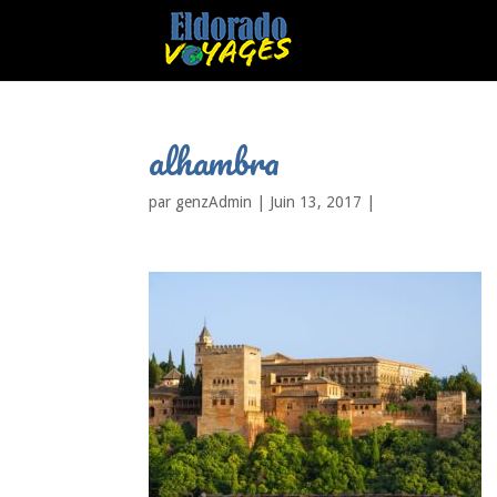
alhambra
par
genzAdmin
|
Juin 13, 2017
|