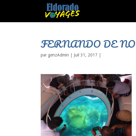
FERNANDO DE N
par
genzAdmin
|
Juil 31, 2017
|