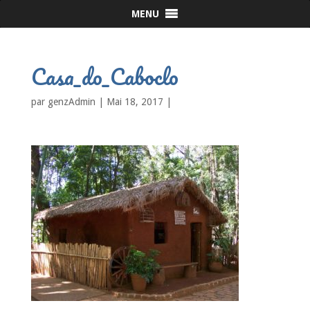
MENU
Casa_do_Caboclo
par
genzAdmin
|
Mai 18, 2017
|