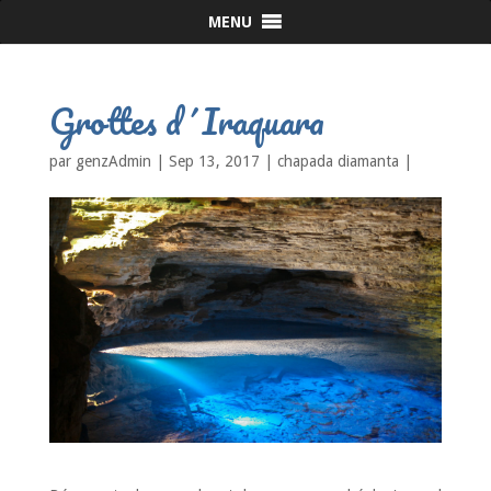
MENU
Grottes d´Iraquara
par
genzAdmin
|
Sep 13, 2017
|
chapada diamanta
|