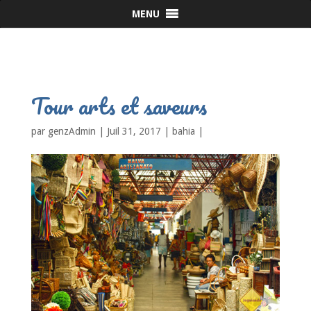
MENU
Tour arts et saveurs
par
genzAdmin
|
Juil 31, 2017
|
bahia
|