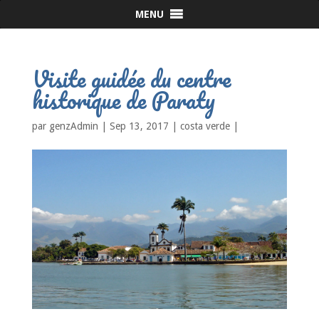
MENU
Visite guidée du centre
historique de Paraty
par
genzAdmin
|
Sep 13, 2017
|
costa verde
|