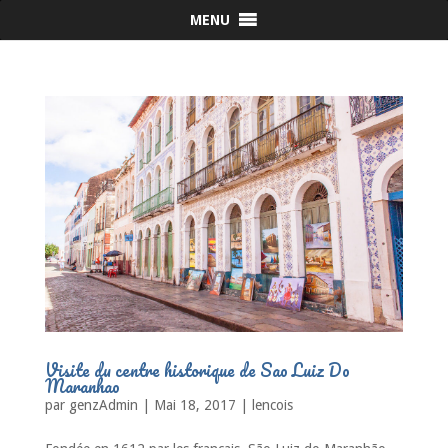
MENU
Visite du centre historique de Sao Luiz Do
Maranhao
par
genzAdmin
|
Mai 18, 2017
|
lencois