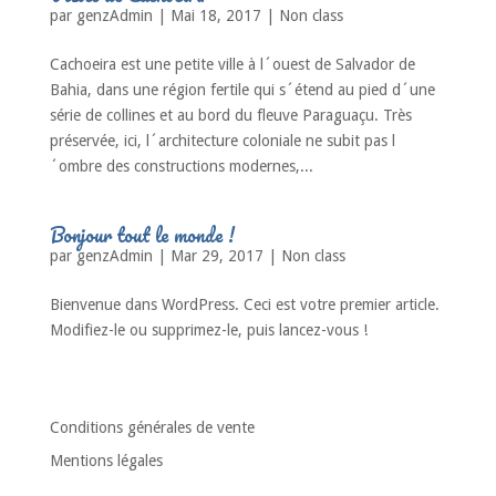
par
genzAdmin
|
Mai 18, 2017
|
Non class
Cachoeira est une petite ville à l´ouest de Salvador de
Bahia, dans une région fertile qui s´étend au pied d´une
série de collines et au bord du fleuve Paraguaçu. Très
préservée, ici, l´architecture coloniale ne subit pas l
´ombre des constructions modernes,...
Bonjour tout le monde !
par
genzAdmin
|
Mar 29, 2017
|
Non class
Bienvenue dans WordPress. Ceci est votre premier article.
Modifiez-le ou supprimez-le, puis lancez-vous !
Entrées suivantes »
Conditions générales de vente
Mentions légales