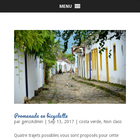
MENU
Promenade en bicyclette
par
genzAdmin
|
Sep 13, 2017
|
costa verde
,
Non class
Quatre trajets possibles vous sont proposés pour cette