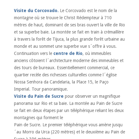
Visite du Corcovado.
Le Corcovado est le nom de la
montagne où se trouve le Christ Rédempteur à 710
mètres de haut, dominant de ses bras ouvert la ville de Rio
et sa superbe baie. La montée se fait en train à crémaillère
à travers la forêt de Tijuca, la plus grande forêt urbaine au
monde et au sommet une superbe vue s´offre à vous.
Continuation vers le
centre de Rio
, où immeubles
anciens côtoient l´architecture moderne des immeubles et
des tours de bureaux. Essentiellement commercial, ce
quartier recèle des richesses culturelles comme l´église
Nossa Senhora da Candelaria, la Place 15, le Paço
Imperial. Tour panoramique.
Visite du Pain de Sucre
pour observer un magnifique
panorama sur Rio et sa baie. La montée au Pain de Sucre
se fait en deux étapes par un téléphérique reliant les deux
montagnes qui forment le
Pain de Sucre. Le premier téléphérique vous amène jusqu
´au Morro da Urca (220 mètres) et le deuxième au Pain de
Sucre à 396 mètres.