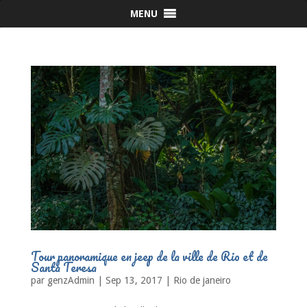
MENU
Tour panoramique en jeep de la ville de Rio et de
Santa Teresa
par
genzAdmin
|
Sep 13, 2017
|
Rio de janeiro