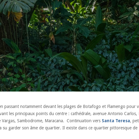
n passant notamment devant les plages de Botafogo et Flamengo pour 
ant les principaux points du centre : cathédrale, avenue Antonio Carlos,
nte Vargas, Sambodrome, Maracana. Continuation vers
Santa Teresa
, pet
 a su garder son âme de quartier. Il existe dans ce quartier pittoresque de