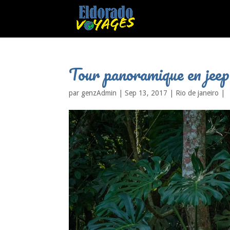
Tour panoramique en jeep 
par
genzAdmin
|
Sep 13, 2017
|
Rio de janeiro
|