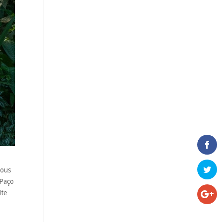
vous
 Paço
ite