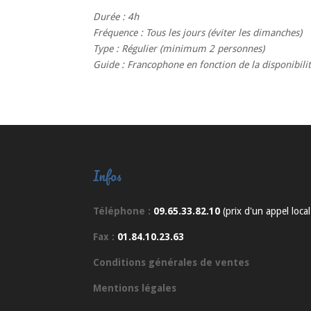
Durée
: 4h
Fréquence
: Tous les jours (éviter les dimanches)
Type
: Régulier (minimum 2 personnes)
Guide
: Francophone en fonction de la disponibili
Infos
Téléphone :
09.65.33.82.10
(prix d'un appel local
Fax :
01.84.10.23.63
Conditions générales de ventes
Mentions légales