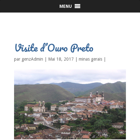
MENU
Visite d’Ouro Preto
par
genzAdmin
|
Mai 18, 2017
|
minas gerais
|