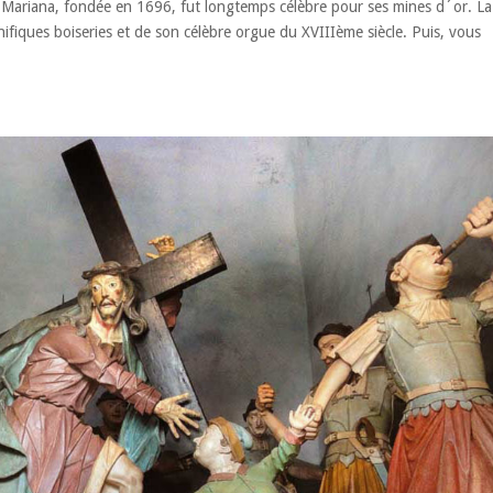
, Mariana, fondée en 1696, fut longtemps célèbre pour ses mines d´or. La
ifiques boiseries et de son célèbre orgue du XVIIIème siècle. Puis, vous